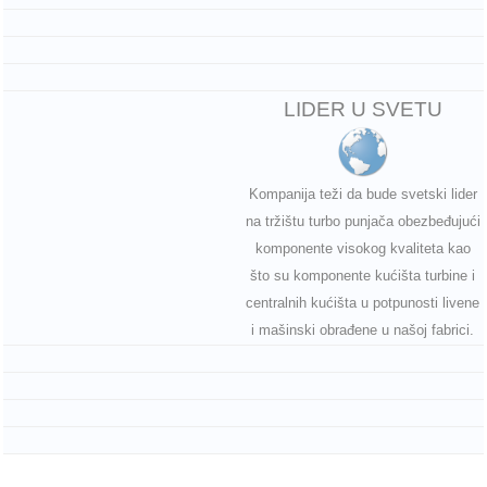
LIDER U SVETU
Kompanija teži da bude svetski lider
na tržištu turbo punjača obezbeđujući
komponente visokog kvaliteta kao
što su komponente kućišta turbine i
centralnih kućišta u potpunosti livene
i mašinski obrađene u našoj fabrici.