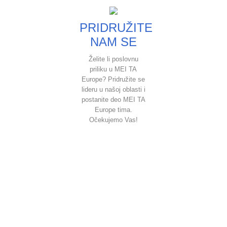
PRIDRUŽITE
NAM SE
Želite li poslovnu
priliku u MEI TA
Europe? Pridružite se
lideru u našoj oblasti i
postanite deo MEI TA
Europe tima.
Očekujemo Vas!