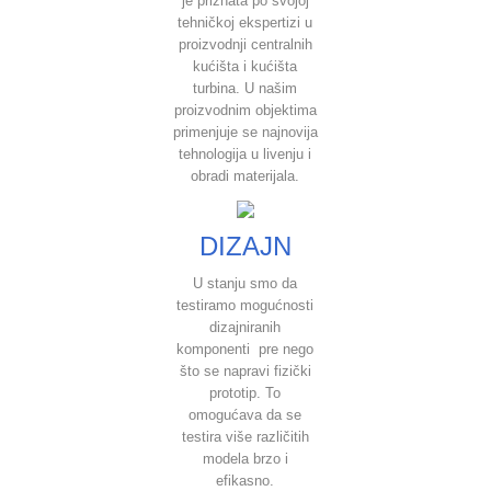
je priznata po svojoj
tehničkoj ekspertizi u
proizvodnji centralnih
kućišta i kućišta
turbina. U našim
proizvodnim objektima
primenjuje se najnovija
tehnologija u livenju i
obradi materijala.
DIZAJN
U stanju smo da
testiramo mogućnosti
dizajniranih
komponenti pre nego
što se napravi fizički
prototip. To
omogućava da se
testira više različitih
modela brzo i
efikasno.