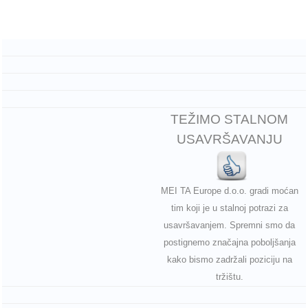
TEŽIMO STALNOM
USAVRŠAVANJU
MEI TA Europe d.o.o. gradi moćan
tim koji je u stalnoj potrazi za
usavršavanjem. Spremni smo da
postignemo značajna poboljšanja
kako bismo zadržali poziciju na
tržištu.