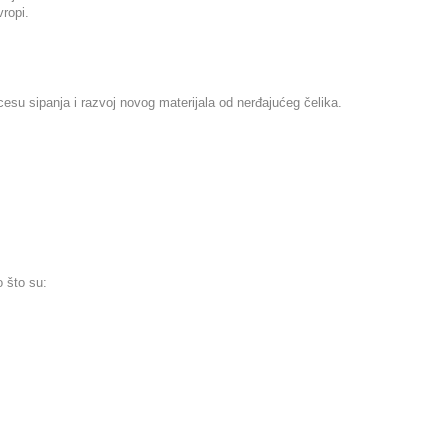
ropi.
cesu sipanja i razvoj novog materijala od nerđajućeg čelika.
o što su: