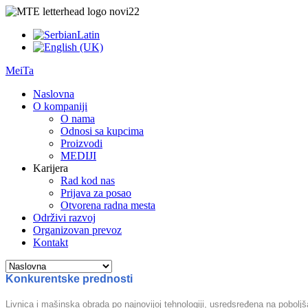
MeiTa
Naslovna
O kompaniji
O nama
Odnosi sa kupcima
Proizvodi
MEDIJI
Karijera
Rad kod nas
Prijava za posao
Otvorena radna mesta
Održivi razvoj
Organizovan prevoz
Kontakt
Konkurentske prednosti
Livnica i mašinska obrada po najnovijoj tehnologiji, usredsređena na poboljš