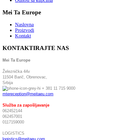
Odnosi sa kupcima
Mei Ta Europe
Naslovna
Proizvodi
Kontakt
KONTAKTIRAJTE NAS
Mei Ta Europe
Železnička 44v
11504 Barič,
Obrenovac,
Srbija
+ 381 11 715 9000
mtereception@meitaeu.com
Služba za zapošljavanje
062452144
062457001
0117159000
LOGISTICS
logistics@meitaeu.com