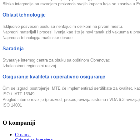
Bliska integracija sa razvojem proizvoda svojih kupaca koja se zasniva u Ev
Oblast tehnologije
Isključivo posvećen poslu sa nerđajućim čelikom na prvom mestu.
Napredni materijali i procesi livenja kao što je novi tanak zid vakuuma u pro
Napredna tehnologija mašinske obrade
Saradnja
Stvaranje internog centra za obuku sa opštinom Obrenovac
Izbalansirani regionalni razvoj
Osiguranje kvaliteta i operativno osiguranje
Čim se izgradi postrojenje, MTE će implementirati sertifikate za kvalitet, ka
ISO / IATF 16949
Pregled interne revizije (proizvod, proces,revizija sistema i VDA 6.3 revizija)
ISO 14001
O kompaniji
O nama